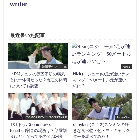
writer
最近書いた記事
韓国男性アイドル
NiziU
２PMジュノの原因不明の病気
Niziu(ニジュー)の足が速いラン
とは一体何だった？現在の体調
キング！50メートル走が速い
についても調査
のは？
TOMORROW X TOGETHER
StrayKids
TXTトゥバ(tomorrow x
straykids(スキズ)スンミンの好
together)宿舎の場所は？部屋割
きな食べ物・色・曲・キャラク
りはどうなってるの？2024年
ターを調べてみた！