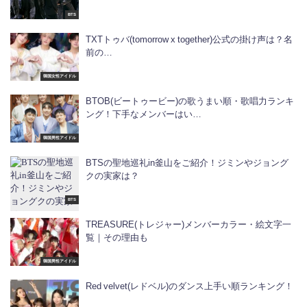
BTS
TXTトゥバ(tomorrow x together)公式の掛け声は？名
前の…
韓国女性アイドル
BTOB(ビートゥービー)の歌うまい順・歌唱力ランキ
ング！下手なメンバーはい…
韓国男性アイドル
BTSの聖地巡礼in釜山をご紹介！ジミンやジョング
クの実家は？
BTS
TREASURE(トレジャー)メンバーカラー・絵文字一
覧｜その理由も
韓国男性アイドル
Red velvet(レドベル)のダンス上手い順ランキング！