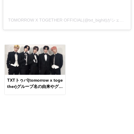
TOMORROW X TOGETHER OFFICIAL(@txt_bighit)がシェアした投稿
TXTトゥバ(tomorrow x toge
ther)グループ名の由来やグル
ープカラーは？コンセプトも
紹介