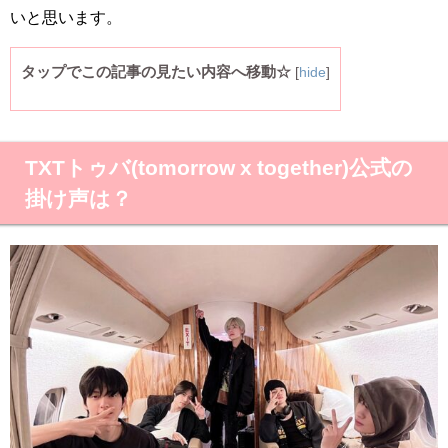
いと思います。
タップでこの記事の見たい内容へ移動☆
[
hide
]
TXTトゥバ(tomorrow x together)公式の
掛け声は？