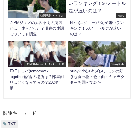
韓国男性アイドル
NiziU
２PMジュノの原因不明の病気
Niziu(ニジュー)の足が速いラン
とは一体何だった？現在の体調
キング！50メートル走が速い
についても調査
のは？
TOMORROW X TOGETHER
StrayKids
TXTトゥバ(tomorrow x
straykids(スキズ)スンミンの好
together)宿舎の場所は？部屋割
きな食べ物・色・曲・キャラク
りはどうなってるの？2024年
ターを調べてみた！
版
関連キーワード
TXT