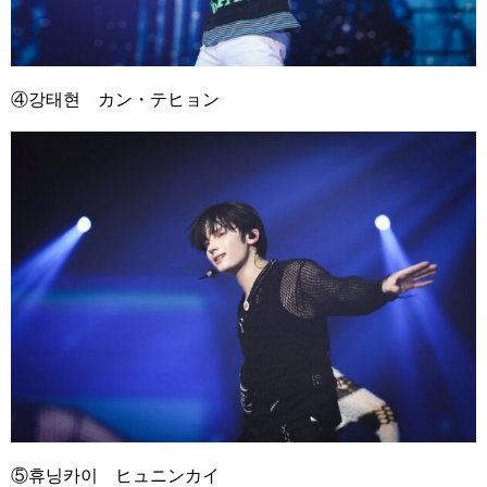
④
강태현 カン・テヒョン
⑤
휴닝카이 ヒュニンカイ