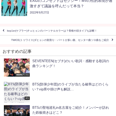
EXIDのコンセプトはセクシー！MVの性的表現が過
激すぎて議論を呼んだって本当？
2022年9月27日
kep1er(ケプラー)チェヒョンのパーソナルカラーは？骨格や顔タイプも診断！
TWICE(トゥワイス)ダヒョンの歌割り・パートが多い曲、センター曲ソロ曲をご紹介
おすすめの記事
SEVENTEEN(セブチ)のいい歌詞・感動する歌詞の
曲ランキング！
韓国男性アイドル
BTS(防弾少年団)のライブが当たる確率はどのくら
い？vip席や掛け声も解説…
BTS
BTSの聖地巡礼in名古屋をご紹介！メンバーが訪れ
た鉄板焼きはどこ？