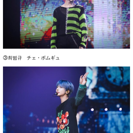
③
최범규 チェ・ボムギュ