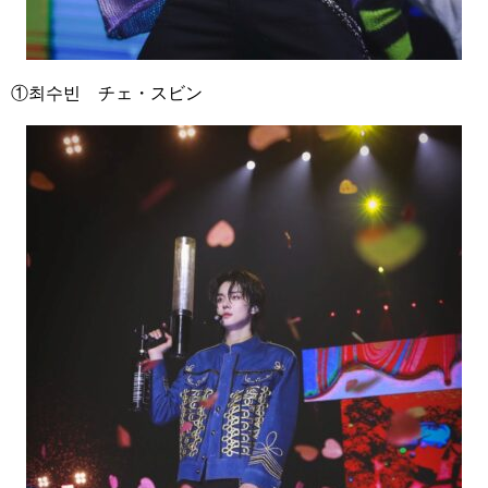
①
최수빈 チェ・スビン