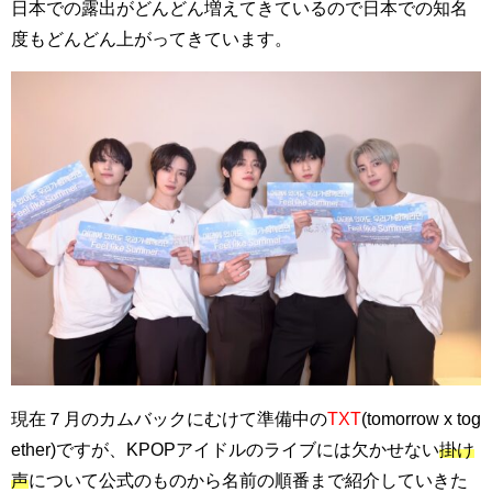
日本での露出がどんどん増えてきているので日本での知名
度もどんどん上がってきています。
現在７月のカムバックにむけて準備中の
TXT
(tomorrow x tog
ether)ですが、KPOPアイドルのライブには欠かせない
掛け
声
について公式のものから名前の順番まで紹介していきた