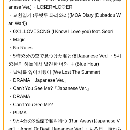
anese Ver.] ・LO$ER=LO♡ER
・교환일기 (두밧두 와리와리)(MOA Diary (Dubaddu W
ari Wari))
・0X1=LOVESONG (I Know I Love you) feat. Seori
・Magic
・No Rules
・5時53分の空で見つけた君と僕[Japanese Ver.] ・5시
53분의 하늘에서 발견한 너와 나 (Blue Hour)
・날씨를 잃어버렸어 (We Lost The Summer)
・DRAMA「Japanese Ver.」
・Can't You See Me?「Japanese Ver.」
・DRAMA
・Can't You See Me?
・PUMA
・9と4分の3番線で君を待つ (Run Away) [Japanese V
er.] ・Angel Or Devil [Japanese Ver.] ・ある日、頭から