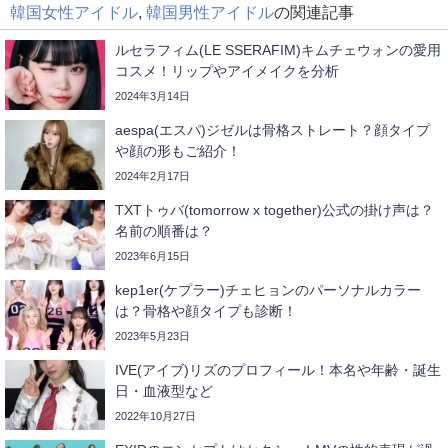
韓国女性アイドル
,
韓国男性アイドル
の関連記事
ルセラフィム(LE SSERAFIM)キムチェウォンの愛用
コスメ！リップやアイメイクを分析
2024年3月14日
aespa(エスパ)ジゼルは骨格ストレート？顔タイプ
や顔の形もご紹介！
2024年2月17日
TXTトゥバ(tomorrow x together)公式の掛け声は？
名前の順番は？
2023年6月15日
kep1er(ケプラー)チェヒョンのパーソナルカラー
は？骨格や顔タイプも診断！
2023年5月23日
IVE(アイブ)リズのプロフィール！本名や年齢・誕生
日・血液型など
2022年10月27日