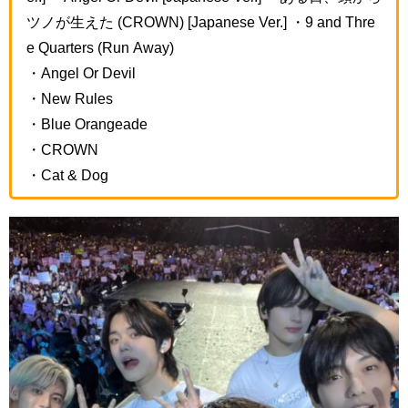
ツノが生えた (CROWN) [Japanese Ver.] ・9 and Thre
e Quarters (Run Away)
・Angel Or Devil
・New Rules
・Blue Orangeade
・CROWN
・Cat & Dog