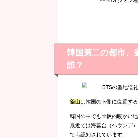
韓国第二の都市、
誰？
釜山
は韓国の南側に位置す
韓国の中でも比較的暖かい
最近では海雲台（ヘウンデ
ても認知されています。