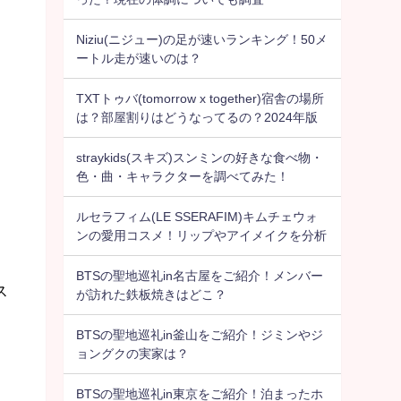
Niziu(ニジュー)の足が速いランキング！50メ
ートル走が速いのは？
TXTトゥバ(tomorrow x together)宿舎の場所
は？部屋割りはどうなってるの？2024年版
straykids(スキズ)スンミンの好きな食べ物・
色・曲・キャラクターを調べてみた！
ルセラフィム(LE SSERAFIM)キムチェウォ
ンの愛用コスメ！リップやアイメイクを分析
BTSの聖地巡礼in名古屋をご紹介！メンバー
ス
が訪れた鉄板焼きはどこ？
BTSの聖地巡礼in釜山をご紹介！ジミンやジ
ョングクの実家は？
BTSの聖地巡礼in東京をご紹介！泊まったホ