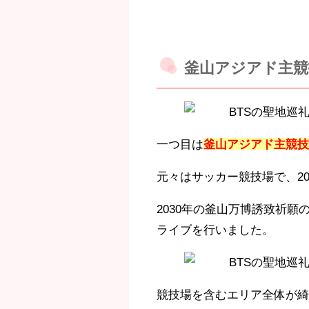
釜山アジアド主競
一つ目は
釜山アジアド主競
元々はサッカー競技場で、2
2030年の釜山万博誘致祈願
ライブを行いました。
競技場を含むエリア全体が