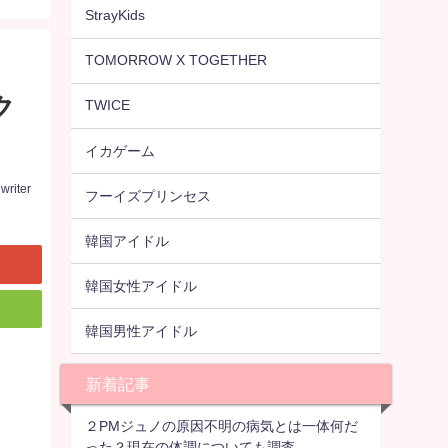
StrayKids
TOMORROW X TOGETHER
ク
TWICE
イカゲーム
writer
フーイズプリンセス
韓国アイドル
韓国女性アイドル
韓国男性アイドル
新着記事
２PMジュノの原因不明の病気とは一体何だ
った？現在の体調についても調査