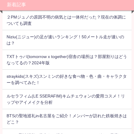
新着記事
２PMジュノの原因不明の病気とは一体何だった？現在の体調に
ついても調査
Niziu(ニジュー)の足が速いランキング！50メートル走が速いの
は？
TXTトゥバ(tomorrow x together)宿舎の場所は？部屋割りはどう
なってるの？2024年版
straykids(スキズ)スンミンの好きな食べ物・色・曲・キャラクタ
ーを調べてみた！
ルセラフィム(LE SSERAFIM)キムチェウォンの愛用コスメ！リ
ップやアイメイクを分析
BTSの聖地巡礼in名古屋をご紹介！メンバーが訪れた鉄板焼きは
どこ？