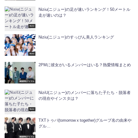
Niziu(ニジュー)の足が速いランキング！50メートル
走が速いのは？
NiziU
Niziu(ニジュー)のすっぴん美人ランキング
NiziU
2PMに彼女がいるメンバーはいる？熱愛情報まとめ
韓国男性アイドル
NiziU(ニジュー)のメンバーに落ちた子たち・脱落者
の現在やインスタは？
NiziU
TXTトゥバ(tomorrow x together)グループ名の由来や
グル…
韓国男性アイドル