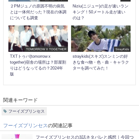
２PMジュノの原因不明の病気
Niziu(ニジュー)の足が速いラン
とは一体何だった？現在の体調
キング！50メートル走が速い
についても調査
のは？
TOMORROW X TOGETHER
StrayKids
TXTトゥバ(tomorrow x
straykids(スキズ)スンミンの好
together)宿舎の場所は？部屋割
きな食べ物・色・曲・キャラク
りはどうなってるの？2024年
ターを調べてみた！
版
関連キーワード
フーイズプリンセス
フーイズプリンセス
の関連記事
フーイズプリンセスの3話ネタバレと感想｜今回つ