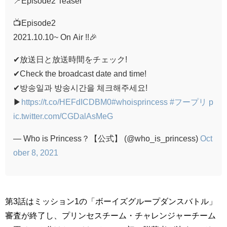
📍Episode2 Teaser
📺Episode2
2021.10.10~ On Air !!🎉
✔︎放送日と放送時間をチェック!
✔︎Check the broadcast date and time!
✔︎방송일과 방송시간을 체크해주세요!
▶︎
https://t.co/HEFdICDBM0
#whoisprincess
#フープリ
p
ic.twitter.com/CGDalAsMeG
— Who is Princess？【公式】 (@who_is_princess)
Oct
ober 8, 2021
第3話はミッション1の「ボーイズグループダンスバトル」
審査が終了し、プリンセスチーム・チャレンジャーチーム