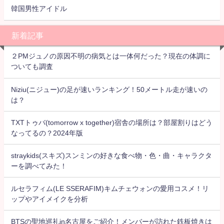
韓国男性アイドル
新着記事
２PMジュノの原因不明の病気とは一体何だった？現在の体調に
ついても調査
Niziu(ニジュー)の足が速いランキング！50メートル走が速いの
は？
TXTトゥバ(tomorrow x together)宿舎の場所は？部屋割りはどう
なってるの？2024年版
straykids(スキズ)スンミンの好きな食べ物・色・曲・キャラクタ
ーを調べてみた！
ルセラフィム(LE SSERAFIM)キムチェウォンの愛用コスメ！リ
ップやアイメイクを分析
BTSの聖地巡礼in名古屋をご紹介！メンバーが訪れた鉄板焼きは