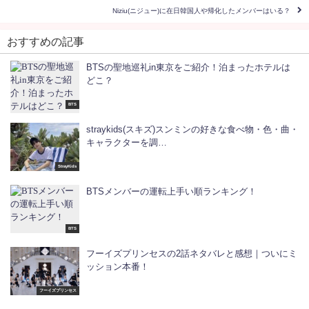
Niziu(ニジュー)に在日韓国人や帰化したメンバーはいる？
おすすめの記事
BTSの聖地巡礼in東京をご紹介！泊まったホテルは
どこ？
BTS
straykids(スキズ)スンミンの好きな食べ物・色・曲・
キャラクターを調…
StrayKids
BTSメンバーの運転上手い順ランキング！
BTS
フーイズプリンセスの2話ネタバレと感想｜ついにミ
ッション本番！
フーイズプリンセス