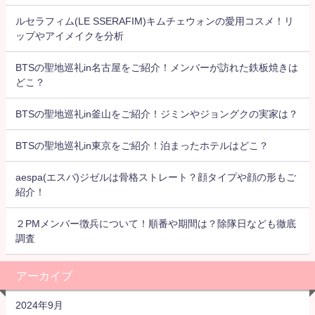
ルセラフィム(LE SSERAFIM)キムチェウォンの愛用コスメ！リ
ップやアイメイクを分析
BTSの聖地巡礼in名古屋をご紹介！メンバーが訪れた鉄板焼きは
どこ？
BTSの聖地巡礼in釜山をご紹介！ジミンやジョングクの実家は？
BTSの聖地巡礼in東京をご紹介！泊まったホテルはどこ？
aespa(エスパ)ジゼルは骨格ストレート？顔タイプや顔の形もご
紹介！
２PMメンバー徴兵について！順番や期間は？除隊日なども徹底
調査
アーカイブ
2024年9月