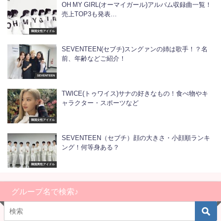
OH MY GIRL(オーマイガール)アルバム収録曲一覧！
売上TOP3も発表…
韓国女性アイドル
SEVENTEEN(セブチ)スングァンの姉は歌手！？名
前、年齢などご紹介！
SEVENTEEN
TWICE(トゥワイス)サナの好きなもの！食べ物やキ
ャラクター・スポーツなど
韓国女性アイドル
SEVENTEEN（セブチ）顔の大きさ・小顔順ランキ
ング！何等身ある？
韓国男性アイドル
グループ名で検索♪