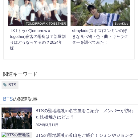
TOMORROW X TOGETHER
StrayKids
TXTトゥバ(tomorrow x
straykids(スキズ)スンミンの好
together)宿舎の場所は？部屋割
きな食べ物・色・曲・キャラク
りはどうなってるの？2024年
ターを調べてみた！
版
関連キーワード
BTS
BTS
の関連記事
BTSの聖地巡礼in名古屋をご紹介！メンバーが訪れ
た鉄板焼きはどこ？
2024年3月11日
BTSの聖地巡礼in釜山をご紹介！ジミンやジョング