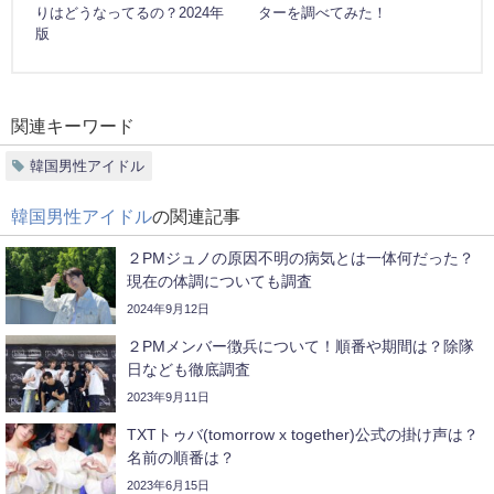
りはどうなってるの？2024年
ターを調べてみた！
版
関連キーワード
韓国男性アイドル
韓国男性アイドル
の関連記事
２PMジュノの原因不明の病気とは一体何だった？
現在の体調についても調査
2024年9月12日
２PMメンバー徴兵について！順番や期間は？除隊
日なども徹底調査
2023年9月11日
TXTトゥバ(tomorrow x together)公式の掛け声は？
名前の順番は？
2023年6月15日