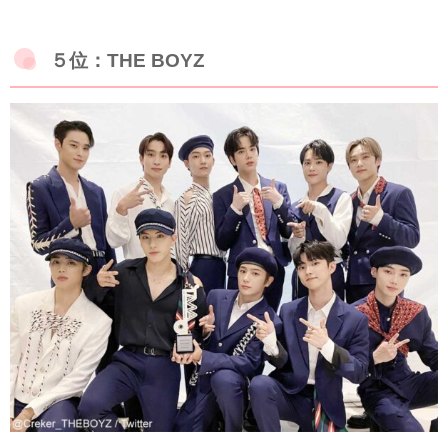
５位：THE BOYZ