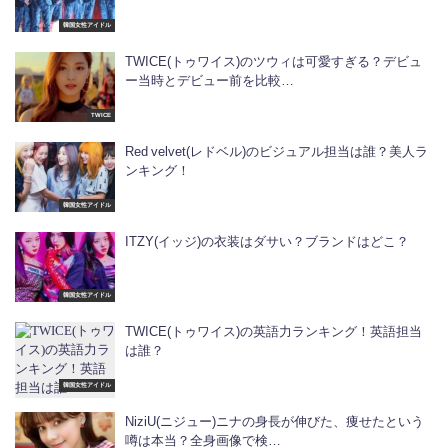
韓国女性アイドル
TWICE(トゥワイス)のツウィは可愛すぎる？デビュ
ー当時とデビュー前を比較…
TWICE
Red velvet(レドベル)のビジュアル担当は誰？美人ラ
ンキング！
韓国女性アイドル
ITZY(イッジ)の衣装はダサい？ブランドはどこ？
韓国女性アイドル
TWICE(トゥワイス)の英語力ランキング！英語担当
は誰？
韓国女性アイドル
NiziU(ニジュー)ニナの身長が伸びた、痩せたという
噂は本当？全身画像で検…