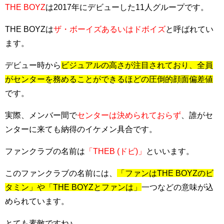
THE BOYZ
は2017年にデビューした11人グループです。
THE BOYZは
ザ・ボーイズあるいはドボイズ
と呼ばれてい
ます。
デビュー時から
ビジュアルの高さが注目されており、全員
がセンターを務めることができるほどの圧倒的顔面偏差値
です。
実際、メンバー間で
センターは決められておらず
、誰がセ
ンターに来ても納得のイケメン具合です。
ファンクラブの名前は
「THEB (ドビ)」
といいます。
このファンクラブの名前には、
「ファンはTHE BOYZのビ
タミン」や「THE BOYZとファンは」
一つなどの意味が込
められています。
とても素敵ですね♪