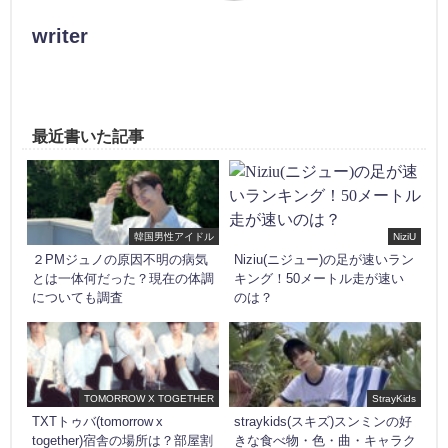
writer
最近書いた記事
韓国男性アイドル
NiziU
２PMジュノの原因不明の病気
Niziu(ニジュー)の足が速いラン
とは一体何だった？現在の体調
キング！50メートル走が速い
についても調査
のは？
TOMORROW X TOGETHER
StrayKids
TXTトゥバ(tomorrow x
straykids(スキズ)スンミンの好
together)宿舎の場所は？部屋割
きな食べ物・色・曲・キャラク