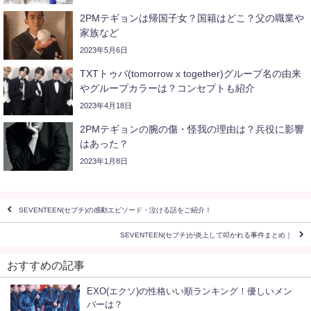
2PMテギョンは帰国子女？国籍はどこ？父の職業や
家族など
2023年5月6日
TXTトゥバ(tomorrow x together)グループ名の由来
やグループカラーは？コンセプトも紹介
2023年4月18日
2PMテギョンの腕の傷・怪我の理由は？兵役に影響
はあった？
2023年1月8日
SEVENTEEN(セブチ)の感動エピソード・泣ける話をご紹介！
SEVENTEEN(セブチ)が炎上して叩かれる事件まとめ｜
おすすめの記事
EXO(エクソ)の性格いい順ランキング！優しいメン
バーは？