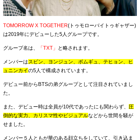
TOMORROW X TOGETHER
(トゥモローバイトゥギャザー)
は2019年にデビューした5人グループです。
グループ名は、
「TXT」
と略されます。
メンバーは
スビン、ヨンジュン、ボムギュ、テヒョン、ヒ
ュニンカイ
の5人で構成されています。
デビュー前からBTSの弟グループとして注目されていまし
た。
また、デビュー時は全員が10代であったにも関わらず、
圧
倒的な実力、カリスマ性やビジュアル
などから世間を騒が
せました。
メンバー５人ともが華のある顔立ちをしていて、引き込ま