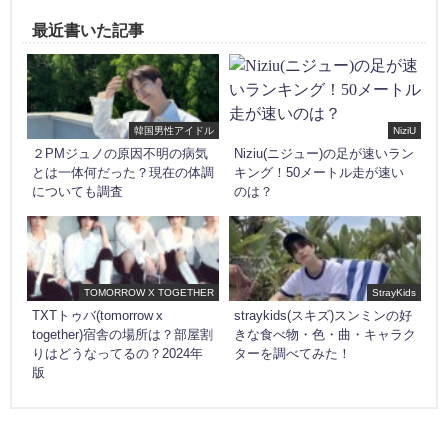
最近書いた記事
韓国男性アイドル
NiziU
２PMジュノの原因不明の病気
Niziu(ニジュー)の足が速いラン
とは一体何だった？現在の体調
キング！50メートル走が速い
についても調査
のは？
TOMORROW X TOGETHER
StrayKids
TXTトゥバ(tomorrow x
straykids(スキズ)スンミンの好
together)宿舎の場所は？部屋割
きな食べ物・色・曲・キャラク
りはどうなってるの？2024年
ターを調べてみた！
版