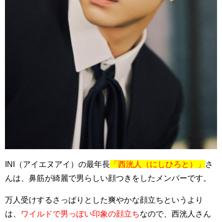
INI（アイエヌアイ）の最年長
「西洸人（にしひろと）」
さ
んは、鼻筋が綺麗で男らしい顔つきをしたメンバーです。
万人受けするさっぱりとした爽やかな顔立ちというより
は、
ワイルドで男っぽい印象の顔立ち
なので、西洸人さん