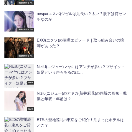
韓国女性アイドル
aespa(エスパ)ジゼルは足長い？太い？股下は何セン
チなのか
韓国女性アイドル
EXO(エクソ)の喧嘩エピソード｜取っ組み合いの喧
嘩があった？
韓国男性アイドル
NiziU(ニジュー)マヤにはアンチが多い？ブサイク・
短足という声もあるのは…
NiziU
Niziu(ニジュー)のアヤカ(新井彩花)の両親の画像・職
業と年収・年齢は？
NiziU
BTSの聖地巡礼in東京をご紹介！泊まったホテルは
どこ？