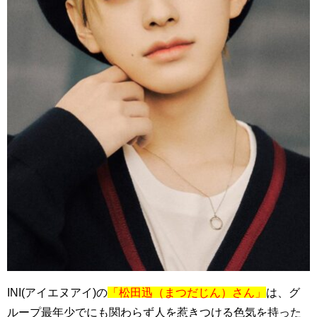
INI(アイエヌアイ)の
「松田迅（まつだじん）さん」
は、グ
ループ最年少でにも関わらず人を惹きつける色気を持った