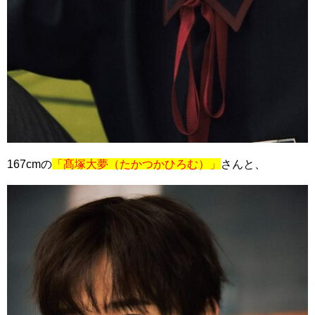
167cmの
「髙塚大夢（たかつかひろむ）」
さんと、