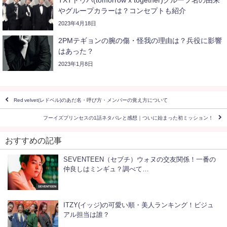
TXTトゥバ(tomorrow x together)グループ名の由来
やグループカラーは？コンセプトも紹介
2023年4月18日
2PMテギョンの腕の傷・怪我の理由は？兵役に影響
はあった？
2023年1月8日
Red velvet(レドベル)のあだ名・呼び方・メンバーの覚え方について
フーイズプリンセスの1話ネタバレと感想｜ついに始まった初ミッション！
おすすめの記事
SEVENTEEN（セブチ）ウォヌの交友関係！一番の
仲良しはミンギュ？調べて…
SEVENTEEN
ITZY(イッジ)の可愛い順・美人ランキング！ビジュ
アル担当は誰？