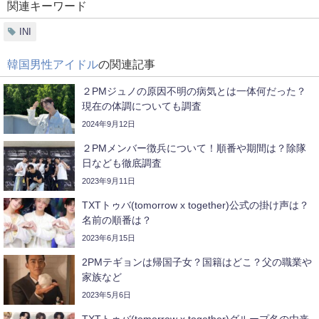
関連キーワード
INI
韓国男性アイドル
の関連記事
２PMジュノの原因不明の病気とは一体何だった？
現在の体調についても調査
2024年9月12日
２PMメンバー徴兵について！順番や期間は？除隊
日なども徹底調査
2023年9月11日
TXTトゥバ(tomorrow x together)公式の掛け声は？
名前の順番は？
2023年6月15日
2PMテギョンは帰国子女？国籍はどこ？父の職業や
家族など
2023年5月6日