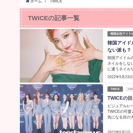
ホーム
TWICE
TWICEの記事一覧
韓国女性アイド
韓国アイドル
ない派も？
韓国アイドル
ネイルをしな
に通うネイルサ
2022年5月23日
TWICE
TWIC
TWICE
ビジュアルレ
TWICEの
気になる目の大
2022年5月1日