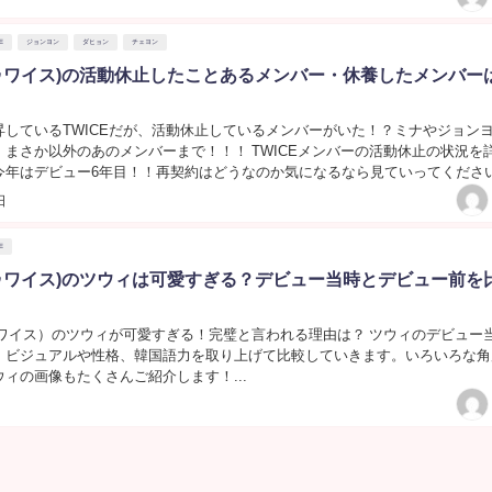
E
ジョンヨン
ダヒョン
チェヨン
(トゥワイス)の活動休止したことあるメンバー・休養したメンバー
昇しているTWICEだが、活動休止しているメンバーがいた！？ミナやジョン
・まさか以外のあのメンバーまで！！！ TWICEメンバーの活動休止の状況を
今年はデビュー6年目！！再契約はどうなのか気になるなら見ていってください！
日
E
(トゥワイス)のツウィは可愛すぎる？デビュー当時とデビュー前を
トゥワイス）のツウィが可愛すぎる！完璧と言われる理由は？ ツウィのデビュー
、ビジュアルや性格、韓国語力を取り上げて比較していきます。いろいろな角
ィの画像もたくさんご紹介します！...