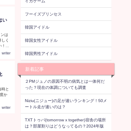
イカゲーム
フーイズプリンセス
はい
韓国アイドル
ヨンは
韓国女性アイドル
詳しく
...
韓国男性アイドル
writer
新着記事
比
２PMジュノの原因不明の病気とは一体何だ
った？現在の体調についても調査
当時と
度か
Niziu(ニジュー)の足が速いランキング！50メ
ートル走が速いのは？
writer
TXTトゥバ(tomorrow x together)宿舎の場所
は？部屋割りはどうなってるの？2024年版