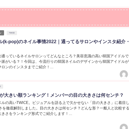
ル
TWICE
(k-pop)のネイル事情2022｜通ってるサロンやインスタ紹介
の通っているネイルサロンってどんなところ？美容意識の高い韓国アイドルで
い派がいる？！今回は、今流行りの韓国ネイルのデザインから韓国アイドルが
ロンのインスタまでご紹介！...
E
の目が大きい順ランキング！メンバーの目の大きさは何センチ？
ベルの高いTWICE。ビジュアルを語る上で欠かせない「目の大きさ」に着目
可愛さを徹底解剖しました。目の大きさは何センチ？どんな形？一般人と比較す
きさをランキング形式でご紹介します！...