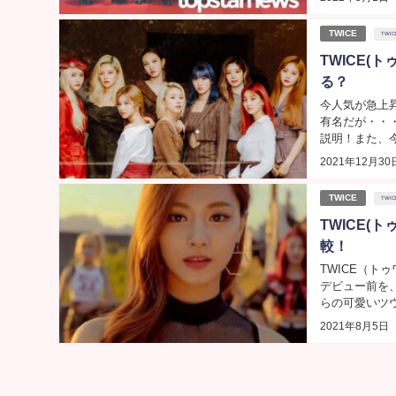
TWICE
TWIC
TWICE
る？
今人気が急上
有名だが・・
説明！また、
2021年12月30
TWICE
TWIC
TWICE
較！
TWICE（
デビュー前を
らの可愛いツウ
2021年8月5日