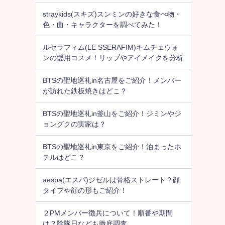
straykids(スキズ)スンミンの好きな食べ物・
色・曲・キャラクターを調べてみた！
ルセラフィム(LE SSERAFIM)キムチェウォ
ンの愛用コスメ！リップやアイメイクを分析
BTSの聖地巡礼in名古屋をご紹介！メンバー
が訪れた鉄板焼きはどこ？
BTSの聖地巡礼in釜山をご紹介！ジミンやジ
ョングクの実家は？
BTSの聖地巡礼in東京をご紹介！泊まったホ
テルはどこ？
aespa(エスパ)ジゼルは骨格ストレート？顔
タイプや顔の形もご紹介！
２PMメンバー徴兵について！順番や期間
は？除隊日なども徹底調査