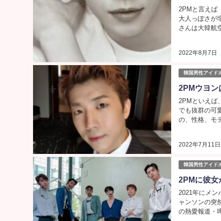
2PMと言え
大人っぽさが
さんは大韓航空
2022年8月7日
韓国男性アイド
2PMウヨ
2PMといえ
でも抜群の可
の、性格、モテ
2022年7月11日
韓国男性アイド
2PMに彼
2021年にメ
ャンソンの突
の熱愛報道・噂