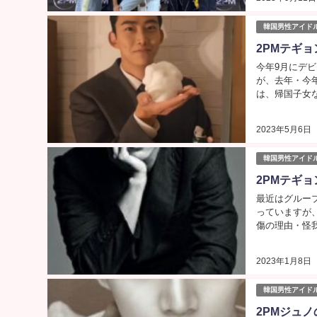
韓国男性アイド
2PMテギ
今年9月にデ
が、去年・今
は、帰国子女
2023年5月6日
韓国男性アイド
2PMテギ
最近はグルー
っていますが
傷の理由・怪我
2023年1月8日
韓国男性アイド
2PMジュ