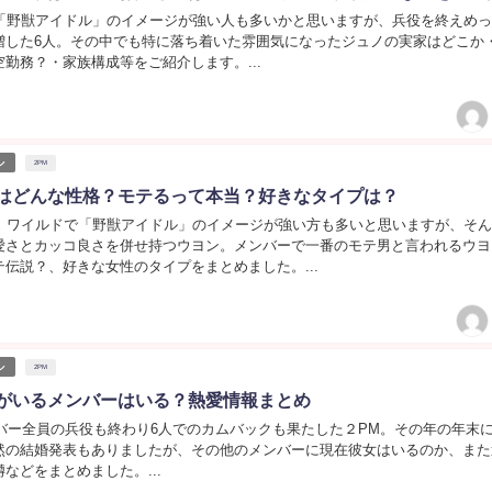
ば「野獣アイドル」のイメージが強い人も多いかと思いますが、兵役を終えめ
増した6人。その中でも特に落ち着いた雰囲気になったジュノの実家はどこか
勤務？・家族構成等をご紹介します。...
ル
2PM
ンはどんな性格？モテるって本当？好きなタイプは？
ば、ワイルドで「野獣アイドル」のイメージが強い方も多いと思いますが、そ
愛さとカッコ良さを併せ持つウヨン。メンバーで一番のモテ男と言われるウヨ
伝説？、好きな女性のタイプをまとめました。...
ル
2PM
女がいるメンバーはいる？熱愛情報まとめ
ンバー全員の兵役も終わり6人でのカムバックも果たした２PM。その年の年末
然の結婚発表もありましたが、その他のメンバーに現在彼女はいるのか、また
などをまとめました。...