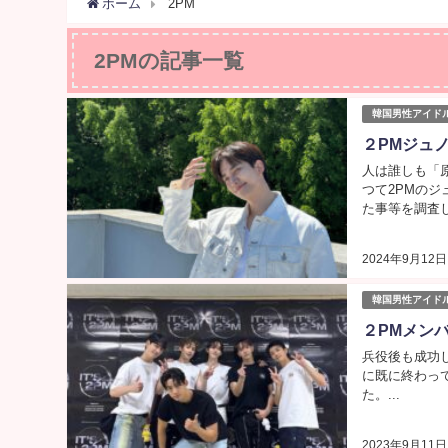
ホーム
2PM
2PMの記事一覧
韓国男性アイド
２PMジュ
人は誰しも「
つて2PMの
た事等を調査し
2024年9月12日
韓国男性アイド
２PMメン
兵役後も成功し
に既に終わっ
た。...
2023年9月11日