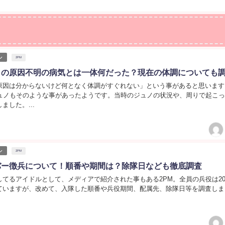
ル
2PM
ノの原因不明の病気とは一体何だった？現在の体調についても
原因は分からないけど何となく体調がすぐれない」という事があると思います
ジュノもそのような事があったようです。当時のジュノの状況や、周りで起こ
ました。...
ル
2PM
バー徴兵について！順番や期間は？除隊日なども徹底調査
てるアイドルとして、メディアで紹介された事もある2PM。全員の兵役は20
ていますが、改めて、入隊した順番や兵役期間、配属先、除隊日等を調査しま