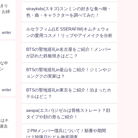
っきり
straykids(スキズ)スンミンの好きな食べ物・
・お姉
色・曲・キャラクターを調べてみた！
ルセラフィム(LE SSERAFIM)キムチェウォ
writer
ンの愛用コスメ！リップやアイメイクを分析
BTSの聖地巡礼in名古屋をご紹介！メンバー
が訪れた鉄板焼きはどこ？
んな中
ン
BTSの聖地巡礼in釜山をご紹介！ジミンやジ
ョングクの実家は？
BTSの聖地巡礼in東京をご紹介！泊まったホ
writer
テルはどこ？
aespa(エスパ)ジゼルは骨格ストレート？顔
タイプや顔の形もご紹介！
にはチ
過去
２PMメンバー徴兵について！順番や期間
は？除隊日なども徹底調査