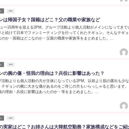
ル
2PM
ョンは帰国子女？国籍はどこ？父の職業や家族など
ビュー15周年を迎える2PM。グループ活動より個人活動がメインになってきて
年と続けて日本でファンミーティングを行ってくれたテギョン。そんなテギョ
なのか・国籍はどこなのか・父親の職業や家族等をまとめました。...
ル
2PM
ョンの腕の傷・怪我の理由は？兵役に影響はあった？
プ活動よりも個人活動の方が主体になっている2PM。以前より肌の露出も少
、テギョンの腕に大きな傷があるのをご存じの方もいらっしゃると思います。
の理由・兵役に影響はあったのか・等をまとめました。...
ル
2PM
ノの実家はどこ？お姉さんは大韓航空勤務？家族構成などをご紹