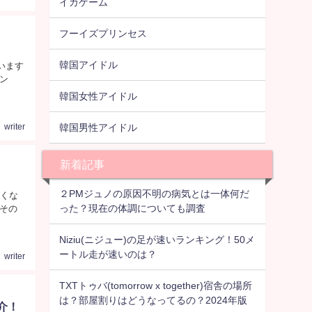
イカゲーム
フーイズプリンセス
韓国アイドル
います
ン
韓国女性アイドル
韓国男性アイドル
writer
新着記事
２PMジュノの原因不明の病気とは一体何だ
なくな
った？現在の体調についても調査
その
Niziu(ニジュー)の足が速いランキング！50メ
ートル走が速いのは？
writer
TXTトゥバ(tomorrow x together)宿舎の場所
は？部屋割りはどうなってるの？2024年版
介！