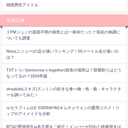
韓国男性アイドル
新着記事
２PMジュノの原因不明の病気とは一体何だった？現在の体調に
ついても調査
Niziu(ニジュー)の足が速いランキング！50メートル走が速いの
は？
TXTトゥバ(tomorrow x together)宿舎の場所は？部屋割りはどう
なってるの？2024年版
straykids(スキズ)スンミンの好きな食べ物・色・曲・キャラクタ
ーを調べてみた！
ルセラフィム(LE SSERAFIM)キムチェウォンの愛用コスメ！リ
ップやアイメイクを分析
BTSの聖地巡礼in名古屋をご紹介！メンバーが訪れた鉄板焼きは